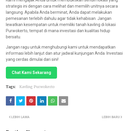
Kami mengajak Anda untuk membuktikan sendiri lokasi yang
strategis ini dengan cara melihat dan memilih unitnya secara
langsung. Apabila Anda berminat, Anda dapat melakukan
pemesanan terlebih dahulu agar tidak kehabisan. Jangan
lewatkan kesempatan untuk memiliki tanah kavling di lokasi
Purwokerto, tempat di mana investasi dan kualitas hidup
bersatu.
Jangan ragu untuk menghubungi kami untuk mendapatkan
informasi lebih lanjut dan atur jadwal kunjungan Anda. Investasi
yang cerdas dimulai dari sini!
Chat Kami Sekarang
Tags:
Kavling Purwokerto
LEBIH LAMA
LEBIH BARU