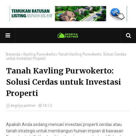
Beranda
Kavling Purwokerto
Tanah Kavling Purwokerto: Solusi Cerdas
untuk Investasi Properti
Tanah Kavling Purwokerto:
Solusi Cerdas untuk Investasi
Properti
degriya partner
18:12
Apakah Anda sedang mencari investasi properti cerdas atau
tanah strategis untuk membangun hunian impian di kawasan