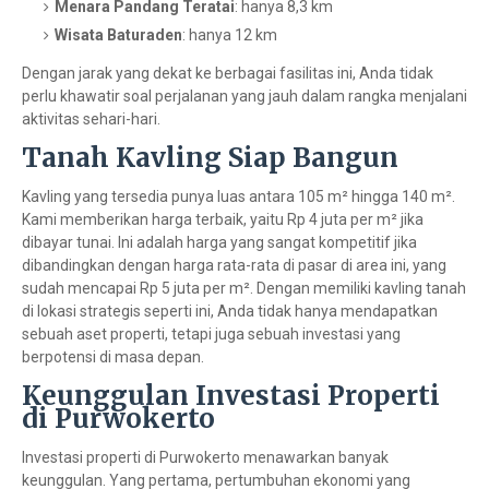
Menara Pandang Teratai
: hanya 8,3 km
Wisata Baturaden
: hanya 12 km
Dengan jarak yang dekat ke berbagai fasilitas ini, Anda tidak
perlu khawatir soal perjalanan yang jauh dalam rangka menjalani
aktivitas sehari-hari.
Tanah Kavling Siap Bangun
Kavling yang tersedia punya luas antara 105 m² hingga 140 m².
Kami memberikan harga terbaik, yaitu Rp 4 juta per m² jika
dibayar tunai. Ini adalah harga yang sangat kompetitif jika
dibandingkan dengan harga rata-rata di pasar di area ini, yang
sudah mencapai Rp 5 juta per m². Dengan memiliki kavling tanah
di lokasi strategis seperti ini, Anda tidak hanya mendapatkan
sebuah aset properti, tetapi juga sebuah investasi yang
berpotensi di masa depan.
Keunggulan Investasi Properti
di Purwokerto
Investasi properti di Purwokerto menawarkan banyak
keunggulan. Yang pertama, pertumbuhan ekonomi yang