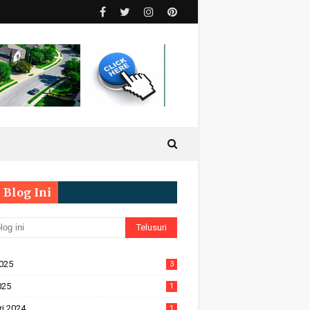
 Blog Ini
2025
3
025
1
ri 2024
1