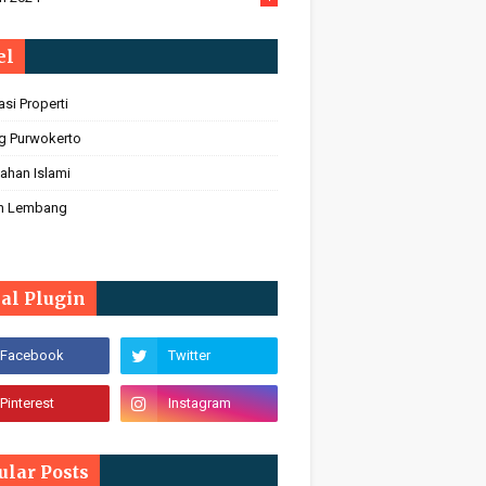
el
asi Properti
ng Purwokerto
ahan Islami
h Lembang
ial Plugin
ular Posts