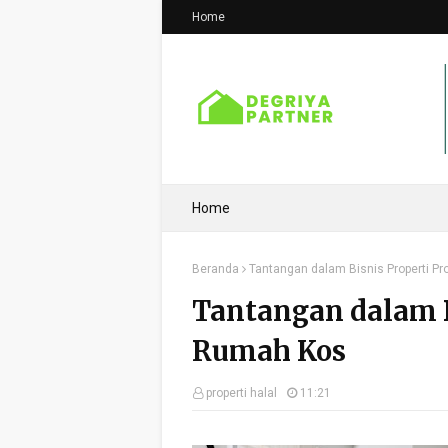
Home
Home
Beranda
Tantangan dalam Bisnis Properti P
Tantangan dalam B
Rumah Kos
properti halal
11:21